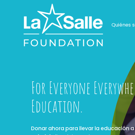
Skip
to
content
Quiénes 
For Everyone Everywhe
Education.
Donar ahora para llevar la educación a 