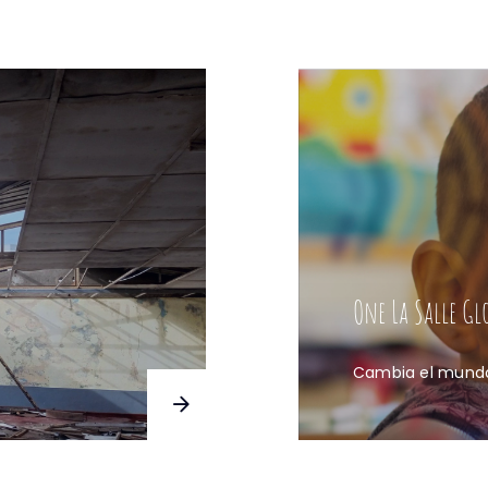
One La Salle G
s
Cambia el mundo 