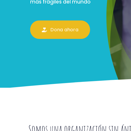
más frágiles del mundo
Dona ahora
Somos una organización sin áni