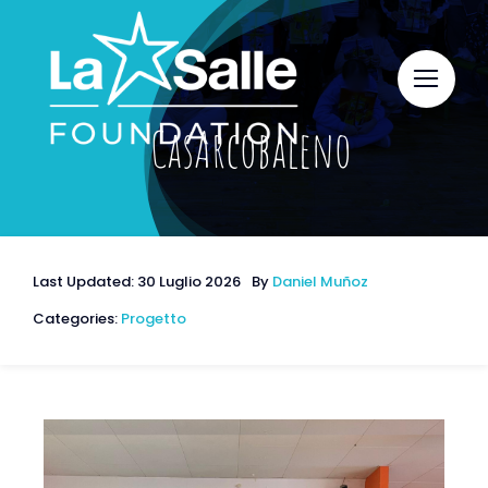
Salta
al
contenuto
CasArcobaleno
Last Updated: 30 Luglio 2026
By
Daniel Muñoz
Categories:
Progetto