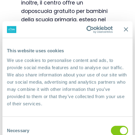
inoltre, il centro offre un
doposcuola gratuito per bambini
della scuola primaria, esteso nel
2022 anche agli studenti delle
scuole secondarie di primo grado.
Il centro non offre soltanto attività
This website uses cookies
educative, ma anche laboratori
We use cookies to personalise content and ads, to
emotivi, artistici, sportivi e di
provide social media features and to analyse our traffic.
We also share information about your use of our site with
orientamento professionale, per
our social media, advertising and analytics partners who
sviluppare le competenze
may combine it with other information that you’ve
trasversali, l’autostima e
provided to them or that they’ve collected from your use
l’autonomia dei beneficiari.
of their services.
Consent
Necessary
Selection