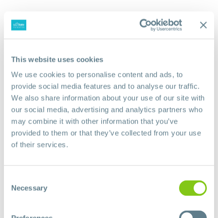
ремонт бытовой техники в барнаул
6 septembre 2024 at 21h27
Если вы искали где отремонтировать
This website uses cookies
сломаную технику, обратите внимание
–
ремонт бытовой техники в барнаул
We use cookies to personalise content and ads, to
provide social media features and to analyse our traffic.
We also share information about your use of our site with
our social media, advertising and analytics partners who
сервис профи челябинск
6 septembre 2024 at 23h30
may combine it with other information that you’ve
Если вы искали где отремонтировать
provided to them or that they’ve collected from your use
сломаную технику, обратите внимание
of their services.
–
сервис центр в челябинске
Consent
Necessary
Selection
Ремонт варочных панелей в Москве
7 septembre 2024 at
11h06
Профессиональный сервисный центр по