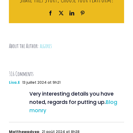
Facebook
X
LinkedIn
Pinterest
About the Author:
algores
316 Comments
Lisa.E
13 juillet 2024 at 9h21
Very interesting details you have
noted, regards for putting up.
Blog
monry
Matthewadvep
21 août 2024 at 8h38